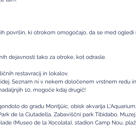
ih površin, ki otrokom omogočajo, da se med ogledi 
nih dejavnosti tako za otroke, kot odrasle.
čnih restavracij in lokalov.
aj idej. Seznam ni v nekem določenem vrstnem redu in
nadaljnjih 10, mogoče kdaj drugič!
ondolo do gradu Montjüic, obisk akvarija L'Aquarium
rk de la Ciutadella, Zabaviščni park Tibidabo, Muzej i
lade (Museo de la Xocolata), stadion Camp Nou, plaže