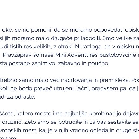
roke, še ne pomeni, da se moramo odpovedati obis
i jih moramo malo drugače prilagoditi. Smo velike z
di tistih res velikih, z otroki. Ni razloga, da v obisku
a. Pravzaprav so naše Mini Adventures pustolovščine 
sta postane zanimivo, zabavno in poučno.
otrebno samo malo več načrtovanja in premisleka. Pos
ikoli ne bodo preveč utrujeni, lačni, predvsem pa, da 
udi za odrasle.
ziščete, katero mesto ima najboljšo kombinacijo dejavn
 družino. Zelo smo se potrudile in za vas sestavile s
ropskih mest, kaj je v njih vredno ogleda in druge stvar
e tam. 