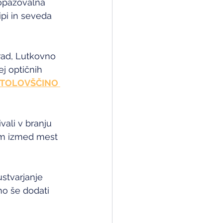
opazovalna 
pi in seveda 
grad, Lutkovno 
j optičnih 
STOLOVŠČINO 
vali v branju 
em izmed mest 
stvarjanje 
no še dodati 