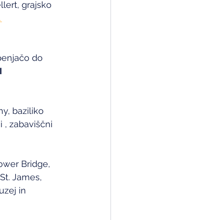
lert, grajsko 
 
zpenjačo do 
 
y, baziliko
 , zabaviščni 
wer Bridge, 
St. James, 
zej in 