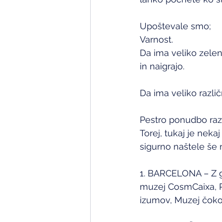
Upoštevale smo;
Varnost.
Da ima veliko zelen
in naigrajo.
Da ima veliko različ
Pestro ponudbo razli
Torej, tukaj je nek
sigurno naštele še 
1. BARCELONA – Z g
muzej CosmCaixa, Pa
izumov, Muzej čoko