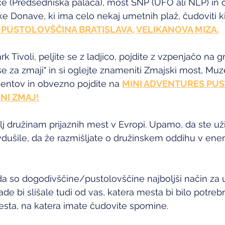
ce (Predsedniška palača), most SNP (UFO ali NLP) in 
ke Donave, ki ima celo nekaj umetnih plaž, čudoviti ki
 PUSTOLOVŠČINA BRATISLAVA, VELIKANOVA MIZA.
 Tivoli, peljite se z ladjico, pojdite z vzpenjačo na 
se za zmaji" in si oglejte znameniti Zmajski most, Muze
imentov in obvezno pojdite na 
MINI ADVENTURES PU
NI ZMAJ!
lj družinam prijaznih mest v Evropi. Upamo, da ste uži
vdušile, da že razmišljate o družinskem oddihu v en
 so dogodivščine/pustolovščine najboljši način za u
de bi slišale tudi od vas, katera mesta bi bilo potreb
sta, na katera imate čudovite spomine. 