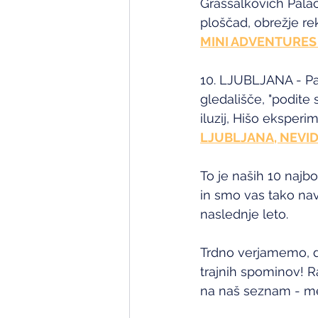
Grassalkovich Pala
ploščad, obrežje re
MINI ADVENTURES
10. LJUBLJANA - Park
gledališče, "podite 
iluzij, Hišo eksper
LJUBLJANA, NEVID
To je naših 10 najbo
in smo vas tako na
naslednje leto.
Trdno verjamemo, da
trajnih spominov! Ra
na naš seznam - me