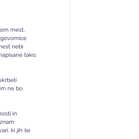
kom mest, 
agovornice 
 mest nebi 
napisane tako, 
krbeti 
jim ne bo 
osti in 
eznam 
i, ki jih še 