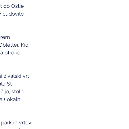
t do Ostie 
e čudovite 
arem 
bletter, Kid 
 otroke, 
živalski vrt 
la St 
ijo, stolp 
 (lokalni 
ark in vrtovi 