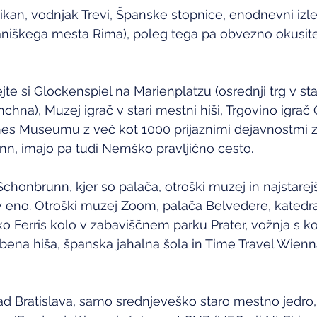
tikan, vodnjak Trevi, Španske stopnice, enodnevni izle
taniškega mesta Rima), poleg tega pa obvezno okusit
e si Glockenspiel na Marienplatzu (osrednji trg v st
na), Muzej igrač v stari mestni hiši, Trgovino igrač O
s Museumu z več kot 1000 prijaznimi dejavnostmi za
runn, imajo pa tudi Nemško pravljično cesto.
honbrunn, kjer so palača, otroški muzej in najstarejši 
v eno. Otroški muzej Zoom, palača Belvedere, katedra
o Ferris kolo v zabaviščnem parku Prater, vožnja s koč
ena hiša, španska jahalna šola in Time Travel Wienna
d Bratislava, samo srednjeveško staro mestno jedro, p