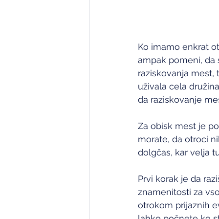
Ko imamo enkrat ot
ampak pomeni, da s
raziskovanja mest, tu
uživala cela družin
da raziskovanje me
Za obisk mest je p
morate, da otroci n
dolgčas, kar velja t
Prvi korak je da ra
znamenitosti za vso
otrokom prijaznih ev
lahko počnete ko st