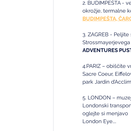
2. BUDIMPEŠTA - vel
okrožje, termalne ko
BUDIMPEŠTA, ČAR
3. ZAGREB - Peljite 
Strossmayerjevega sp
ADVENTURES PUST
4.PARIZ – obiščite
Sacre Coeur, Eiffelo
park Jardin d’Acclim
5. LONDON – muzej
Londonski transport
oglejte si menjavo 
London Eye....