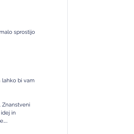
malo sprostijo 
 lahko bi vam 
, Znanstveni 
dej in 
…..