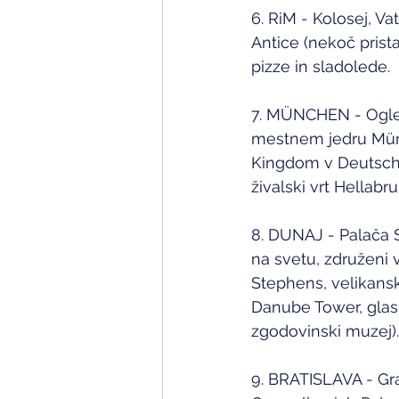
6. RiM - Kolosej, Va
Antice (nekoč pris
pizze in sladolede.
7. MÜNCHEN - Oglejt
mestnem jedru Münch
Kingdom v Deutsche
živalski vrt Hellab
8. DUNAJ - Palača Sc
na svetu, združeni 
Stephens, velikansk
Danube Tower, glasb
zgodovinski muzej).
9. BRATISLAVA - Gra