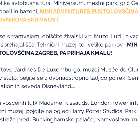
ika avtobusna tura, Miniversum, mestni park, grič Gel
peli in bazeni, 
MINI ADVENTURES PUSTOLOVŠČINA
OVNIKOVA
 SKRIVNOST.
se s tramvajem, obiščite živalski vrt, Muzej iluzij, z v
rehajališča, Tehnični muzej, ter veliko parkov... 
MINI
OLOVŠČINA ZAGREB, PA PRIHAJA KMALU!
 vrtove Jardines De Luxemburgo, muzej Musée de Clun
v stolp, peljite se z dvonadstropno ladjico po reki Seni
ation in seveda Disneyland....
 voščenih lutk Madame Tussauds, London Tower inTo
ni muzej, pojdite na ogled Harry Potter Studios, Park 
 straže pred  Buckinghamsko palačo, Naravoslovni mu