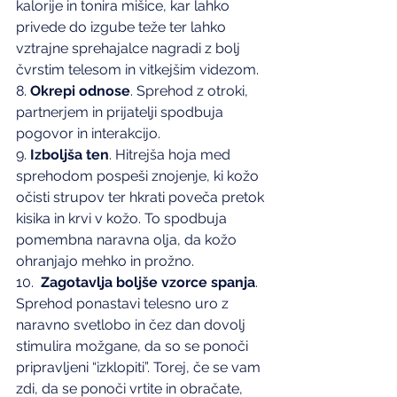
kalorije in tonira mišice, kar lahko 
privede do izgube teže ter lahko 
vztrajne sprehajalce nagradi z bolj 
čvrstim telesom in vitkejšim videzom.
8. 
Okrepi odnose
. Sprehod z otroki, 
partnerjem in prijatelji spodbuja 
pogovor in interakcijo.
9. 
Izboljša ten
. Hitrejša hoja med 
sprehodom pospeši znojenje, ki kožo 
očisti strupov ter hkrati poveča pretok 
kisika in krvi v kožo. To spodbuja 
pomembna naravna olja, da kožo 
ohranjajo mehko in prožno.
10.  
Zagotavlja boljše vzorce spanja
. 
Sprehod ponastavi telesno uro z 
naravno svetlobo in čez dan dovolj 
stimulira možgane, da so se ponoči 
pripravljeni “izklopiti”. Torej, če se vam 
zdi, da se ponoči vrtite in obračate, 