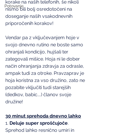
korake na naših telefonih, še nikoli 
Potovanje
nismo bili bolj osredotočeni na 
doseganje naših vsakodnevnih 
priporočenih korakov!
Vendar pa z vključevanjem hoje v 
svojo dnevno rutino ne boste samo 
ohranjali kondicijo, hujšali ter 
zategovali mišice. Hoja ni le dober 
način ohranjanja zdravja za odrasle, 
ampak tudi za otroke. Pravzaprav je 
hoja koristna za vso družino, zato ne 
pozabite vključiti tudi starejših 
(dedkov, babic....) članov svoje 
družine!
30 minut sprehoda dnevno lahko
1. 
Deluje super sproščujoče
. 
Sprehod lahko resnično umiri in 