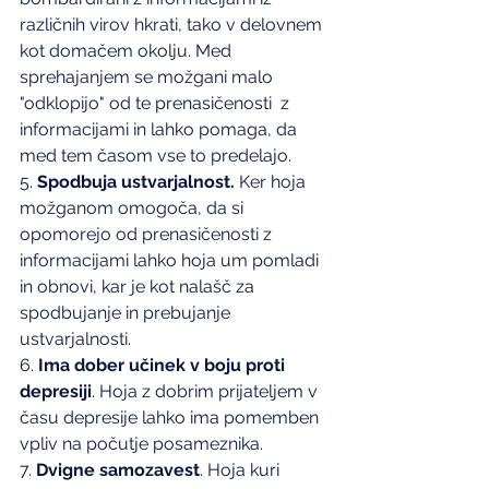
različnih virov hkrati, tako v delovnem 
kot domačem okolju. Med 
sprehajanjem se možgani malo 
"odklopijo" od te prenasičenosti  z 
informacijami in lahko pomaga, da 
med tem časom vse to predelajo.
5. 
Spodbuja ustvarjalnost.
 Ker hoja 
možganom omogoča, da si 
opomorejo od prenasičenosti z 
informacijami lahko hoja um pomladi 
in obnovi, kar je kot nalašč za 
spodbujanje in prebujanje 
ustvarjalnosti.
6. 
Ima dober učinek v boju proti 
depresiji
. Hoja z dobrim prijateljem v 
času depresije lahko ima pomemben 
vpliv na počutje posameznika.
7. 
Dvigne samozavest
. Hoja kuri 