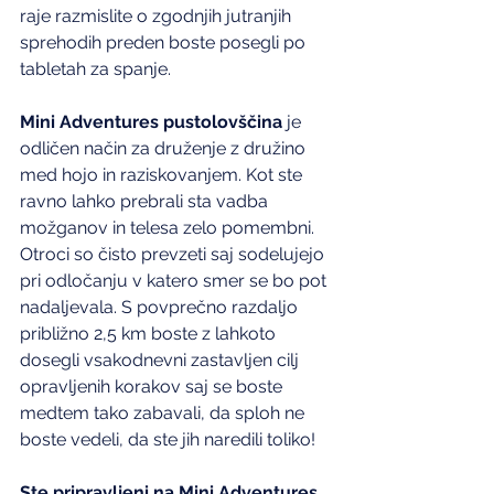
raje razmislite o zgodnjih jutranjih 
sprehodih preden boste posegli po 
tabletah za spanje.
Mini Adventures pustolovščina 
je 
odličen način za druženje z družino 
med hojo in raziskovanjem. Kot ste 
ravno lahko prebrali sta vadba 
možganov in telesa zelo pomembni. 
Otroci so čisto prevzeti saj sodelujejo 
pri odločanju v katero smer se bo pot 
nadaljevala. S povprečno razdaljo 
približno 2,5 km boste z lahkoto 
dosegli vsakodnevni zastavljen cilj 
opravljenih korakov saj se boste 
medtem tako zabavali, da sploh ne 
boste vedeli, da ste jih naredili toliko!
Ste pripravljeni na Mini Adventures 