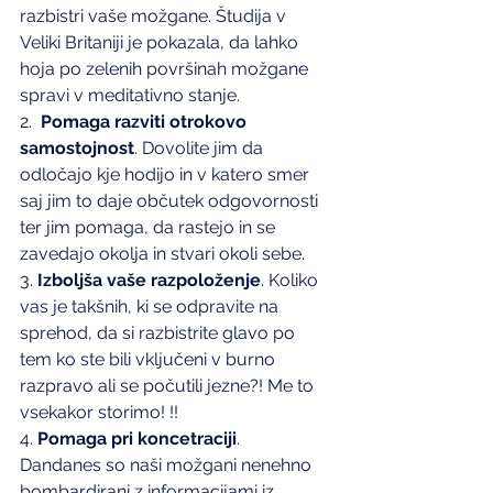
razbistri vaše možgane. Študija v 
Veliki Britaniji je pokazala, da lahko 
hoja po zelenih površinah možgane 
spravi v meditativno stanje.
2.  
Pomaga razviti otrokovo 
samostojnost
. Dovolite jim da 
odločajo kje hodijo in v katero smer 
saj jim to daje občutek odgovornosti 
ter jim pomaga, da rastejo in se 
zavedajo okolja in stvari okoli sebe.
3. 
Izboljša vaše razpoloženje
. Koliko 
vas je takšnih, ki se odpravite na 
sprehod, da si razbistrite glavo po 
tem ko ste bili vključeni v burno 
razpravo ali se počutili jezne?! Me to 
vsekakor storimo! !!
4. 
Pomaga pri koncetraciji
.  
Dandanes so naši možgani nenehno 
bombardirani z informacijami iz 