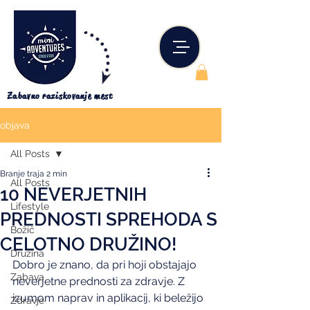
Zabavno raziskovanje mest
objava
All Posts
Branje traja 2 min
All Posts
10 NEVERJETNIH
Lifestyle
PREDNOSTI SPREHODA S
Božič
CELOTNO DRUŽINO!
Družina
Dobro je znano, da pri hoji obstajajo 
Zabava
neverjetne prednosti za zdravje. Z 
izumom naprav in aplikacij, ki beležijo 
Zdravje