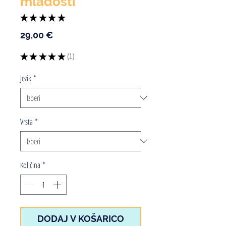
mladosti
★
★
★
★
★
1
Price
29,00 €
★
★
★
★
★
1
1
Jezik
*
Vrsta
*
Količina
*
DODAJ V KOŠARICO