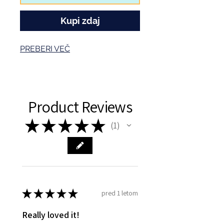
Kupi zdaj
PREBERI VEČ
Product Reviews
★
★
★
★
★
1
1
★
★
★
★
★
pred 1 letom
Really loved it!