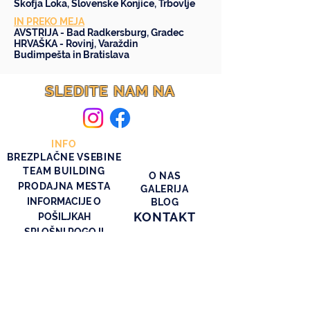
Škofja Loka
,
Slovenske Konjice
,
Trbovlje
IN PREKO MEJA
AVSTRIJA -
Bad Radkersburg
,
Gradec
HRVAŠKA -
Rovinj
,
Varaždin
Budimpešta
in
Bratislava
SLEDITE NAM NA
INFO
BREZPLAČNE VSEBINE
TEAM BUILDING
O NAS
PRODAJNA MESTA
GALERIJA
INFORMACIJE O
BLOG
KONTAKT
POŠILJKAH
SPLOŠNI POGOJI
POLITIKA ZASEBNOSTI
PIŠKOTI
VEČ INFORMACIJ