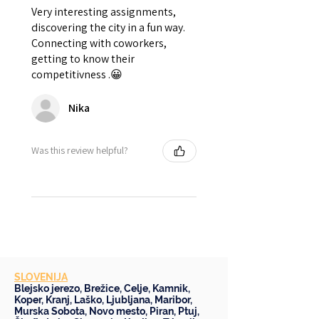
Very interesting assignments,
discovering the city in a fun way.
Connecting with coworkers,
getting to know their
competitivness .😀
Nika
Was this review helpful?
SLOVENIJA
Blejsko jerezo
,
Brežice
,
Celje
,
Kamnik
,
Koper
,
Kranj
,
Laško
,
Ljubljana
,
Maribor
,
Murska Sobota
,
Novo mesto
,
Piran
,
Ptuj
,