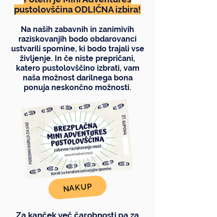
pustolovščina ODLIČNA izbira!
Na naših zabavnih in zanimivih
raziskovanjih bodo obdarovanci
ustvarili spomine, ki bodo trajali vse
življenje. In če niste prepričani,
katero pustolovščino izbrati, vam
naša možnost darilnega bona
ponuja neskončno možnosti.
NAKUP
Za kanček več čarobnosti pa za