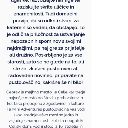
raziskujte skrite uličice in
znamenitosti. Tudi domačini
pravijo, da so odkrili stvari, za
katere niso vedeli, da obstajajo. To
je odlična priložnost za ustvarjanje
nepozabnih spominov s svojimi
najdražjimi, pa naj gre za prijatelje
ali družino. Poskrbljeno je za vse
starosti, zato se ne glede na to, ali
ste že izkušeni pustolovec ali
radoveden novinec, pripravite na
pustolovščino, kakršne še ni bilo!
Čeprav je majhno mesto, je Celje kar tretje
največje mesto po številu prebivalcev in
kot tako prepojeno z zgodovino in kulturo.
Ta Mini Adventures pustolovščina vas vodi
skozi srednjeveško mestno jedro in
vključuje znamenitosti, kot sta neogotski
Celjski dom, vodni stolp iz 16. stoletja in