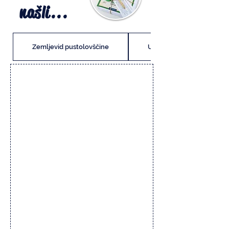
našli...
Zemljevid pustolovščine
Uvodna zgodba