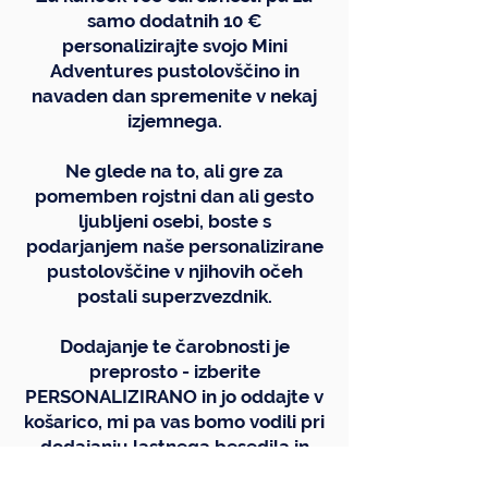
samo dodatnih 10 €
personalizirajte svojo Mini
Adventures pustolovščino in
navaden dan spremenite v nekaj
izjemnega.
Ne glede na to, ali gre za
pomemben rojstni dan ali gesto
ljubljeni osebi, boste s
podarjanjem naše personalizirane
pustolovščine v njihovih očeh
postali superzvezdnik.
Dodajanje te čarobnosti je
preprosto - izberite
PERSONALIZIRANO in jo oddajte v
košarico, mi pa vas bomo vodili pri
dodajanju lastnega besedila in
slike za bolj osebno noto.