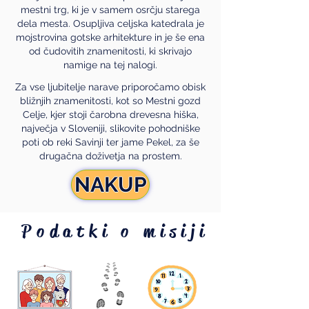
mestni trg, ki je v samem osrčju starega
dela mesta. Osupljiva celjska katedrala je
mojstrovina gotske arhitekture in je še ena
od čudovitih znamenitosti, ki skrivajo
namige na tej nalogi.
Za vse ljubitelje narave priporočamo obisk
bližnjih znamenitosti, kot so Mestni gozd
Celje, kjer stoji čarobna drevesna hiška,
največja v Sloveniji, slikovite pohodniške
poti ob reki Savinji ter jame Pekel, za še
drugačna doživetja na prostem.
NAKUP
Podatki o misiji