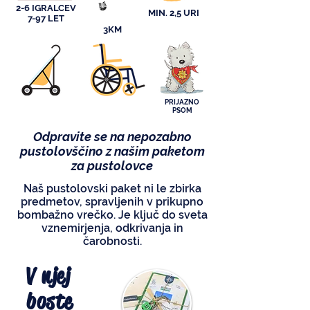
2-6 IGRALCEV
MIN. 2,5 URI
7-97 LET
3KM
PRIJAZNO
PSOM
Odpravite se na nepozabno
pustolovščino z našim paketom
za pustolovce
Naš pustolovski paket ni le zbirka
predmetov, spravljenih v prikupno
bombažno vrečko. Je ključ do sveta
vznemirjenja, odkrivanja in
čarobnosti.
V njej
boste