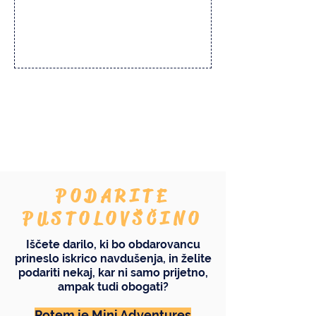
To še ni vse...
PODARITE
PUSTOLOVŠČINO
Iščete darilo, ki bo obdarovancu
prineslo iskrico navdušenja, in želite
podariti nekaj, kar ni samo prijetno,
ampak tudi obogati?
Potem je Mini Adventures