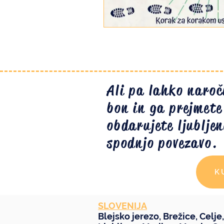
Ali pa lahko naroč
bon in ga prejmete 
obdarujete ljubljen
spodnjo povezavo.
K
SLOVENIJA
Blejsko jerezo
,
Brežice
,
Celje