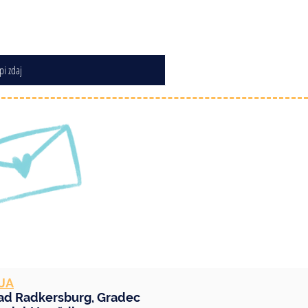
pi zdaj
JA
ad Radkersburg
,
Gradec