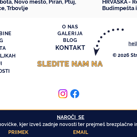
bota
,
Novo mesto
,
Piran
,
Ptuj
,
HRVAŠKA -
R
ce
,
Trbovlje
Budimpešta
O NAS
BINE
GALERIJA
BLOG
NG
hel
KONTAKT
TA
© 2026 St
ILJKAH
SLEDITE NAM NA
I
OSTI
NAROČI SE
ovičke, kjer izveš zadnje novosti ter prejmeš
brezplačne i
PRIIMEK
EMAIL