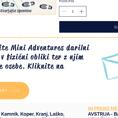
Količina
Ku
ite Mini Adventures darilni
v fizični obliki ter z njim
e osebe. Kliknite na
UPI
IN PREKO ME
,
Kamnik
,
Koper
,
Kranj
,
Laško
,
AVSTRIJA -
B