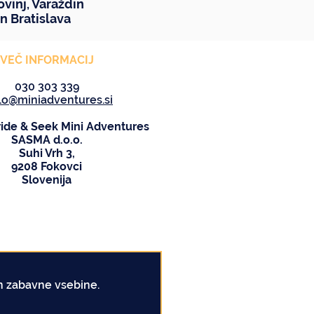
ovinj
,
Varaždin
in
Bratislava
VEČ INFORMACIJ
030 303 339
lo@miniadventures.si
ride & Seek Mini Adventures
SASMA d.o.o.
Suhi Vrh 3,
9208 Fokovci
Slovenija
n zabavne vsebine.