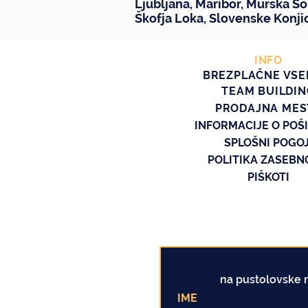
Ljubljana
,
Maribor
,
Murska So
Škofja Loka
,
Slovenske Konji
INFO
BREZPLAČNE VSE
TEAM BUILDI
PRODAJNA MES
INFORMACIJE O POŠ
SPLOŠNI POGOJ
POLITIKA ZASEBN
PIŠKOTI
na pustolovske n
IME