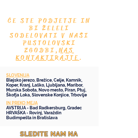
ČE STE PODJETJE IN
BI ŽELELI
SODELOVATI V NAŠI
PUSTOLOVSKI
ZGODBI,
NAS
KONTAKTIRAJTE
.
SLOVENIJA
Blejsko jerezo
,
Brežice
,
Celje
,
Kamnik
,
Koper
,
Kranj
,
Laško
,
Ljubljana
,
Maribor
,
Murska Sobota
,
Novo mesto
,
Piran
,
Ptuj
,
Škofja Loka
,
Slovenske Konjice
,
Trbovlje
IN PREKO MEJA
AVSTRIJA -
Bad Radkersburg
,
Gradec
HRVAŠKA -
Rovinj
,
Varaždin
Budimpešta
in
Bratislava
SLEDITE NAM NA