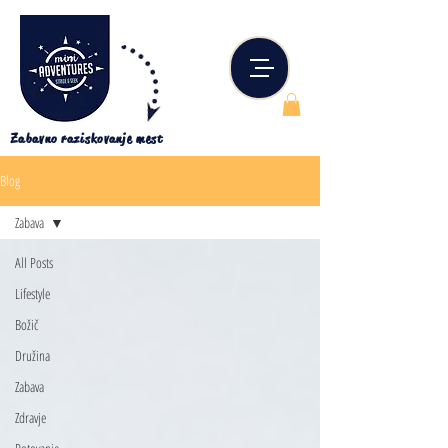
Zabavno raziskovanje mest
Blog
Zabava
All Posts
Lifestyle
Božič
Družina
Zabava
Zdravje